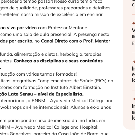
 perceber o tempo passar! Nosso curso tem o foco
c
gem de qualidade, professores preparados e detalhes
e refletem nossa missão de excelência em ensinar
H
ao vivo por vídeo
com Professor Mentor e
V
 como uma sala de aula presencial! A presença nesta
e
das por escrito
, no
Canal Direto com o Prof. Mentor
E
unda, alimentação e dietas, herbologia, terapias
mentos.
Conheça as disciplinas e seus conteúdos
ÍN
.
I
e
atuação com várias turmas formadas!
l
áticas Integrativas Complementares de Saúde (PICs) na
ores com formação no Instituto Albert Einstain.
 Lato Sensu – nível de Especialista.
I
internacional, o PNNM – Ayurveda Medical College and
I
wokshops on-line internacionais. Alunos e ex-alunos
e
l
m participar do curso de imersão da na Índia, em
PNNM – Ayurveda Medical College and Hospital:
stos Gonçalves, parceiro da Casa João de Barro, que