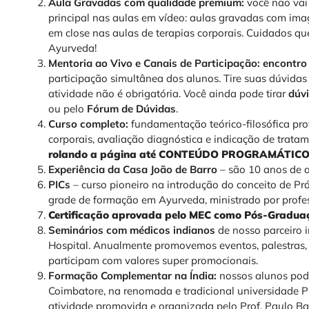
Aula Gravadas com qualidade premium:
você não vai
principal nas aulas em vídeo: aulas gravadas com ima
em close nas aulas de terapias corporais. Cuidados qu
Ayurveda!
Mentoria ao Vivo e Canais de Participação
:
encontro 
participação simultânea dos alunos. Tire suas dúvidas
atividade não é obrigatória. Você ainda pode tirar
dúvi
ou pelo
Fórum de Dúvidas
.
Curso completo:
fundamentação teórico-filosófica prof
corporais, avaliação diagnóstica e indicação de trata
rolando a página até CONTEÚDO PROGRAMÁTICO
Experiência da Casa João de Barro
– são 10 anos de 
PICs
– curso pioneiro na introdução do conceito de Pr
grade de formação em Ayurveda, ministrado por profess
Certificação aprovada pelo MEC como Pós-Graduação
Seminários com médicos indianos
de nosso parceiro 
Hospital. Anualmente promovemos eventos, palestras, 
participam com valores super promocionais.
Formação Complementar na Índia:
nossos alunos pode
Coimbatore, na renomada e tradicional universidade 
atividade promovida e organizada pelo Prof. Paulo Ba