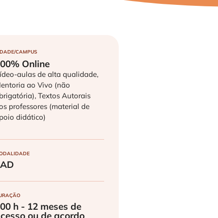
IDADE/CAMPUS
00% Online
ídeo-aulas de alta qualidade,
entoria ao Vivo (não
brigatória), Textos Autorais
os professores (material de
poio didático)
ODALIDADE
EAD
URAÇÃO
00 h - 12 meses de
cesso ou de acordo