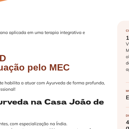
C
iana aplicada em uma terapia integrativa e
1
V
M
AD
o
d
duação pelo MEC
a
habilita a atuar com Ayurveda de forma profunda,
ssional!
M
urveda na Casa João de
D
4
ntes, com especialização na Índia.
a