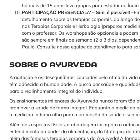
há mais de 15 anos leva grupos para estudar na Índia.
PARTICIPAÇÃO PRESENCIAL?? – Sim, é possível! –
Em
detalhamento sobre as terapias corporais, ao longo d
nas Terapias Corporais e Herbologia (preparos medicin
com o professor. Os worshops são opcionais e podem s
são sempre em finais de semana (2 a 3 dias, dependen
Paulo. Consulte nossa equipe de atendimento para sab
SOBRE O AYURVEDA
A agitação e os desequilíbrios, causados pelo ritmo da vid
têm adoecido a humanidade. A busca por saúde e qualidad
para o realinhamento integral do indivíduo.
Os ensinamentos milenares do Ayurveda nunca foram tão atu
promover a saúde de forma integral. Enquanto a medicina oci
a medicina indiana olha para a promoção da saúde e sua 
Além dos aspectos físicos, a abordagem incorpora o autocon
entendimento do poder da alimentação, da fitoterpia, da ro
além das famosas terapias corporais do Ayurveda! A formaç